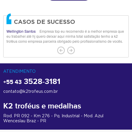
CASOS DE SUCESSO
Wellington Santos
Empresa top eu recomendo é a melhor empresa que
eu trabalhei até hj quero deixar aqui minha total satisfação tenho a k2
troféus como empresa parceira obrigado pelo profissionalismo de vocês.
ATENDIMENTO
3528-3181
+55 43
contato@k2trofeus.com.br
K2 troféus e medalhas
Rod. PR 092 - Km 276 - Pq. Industrial - Mod. Azul
Wenceslau Braz - PR