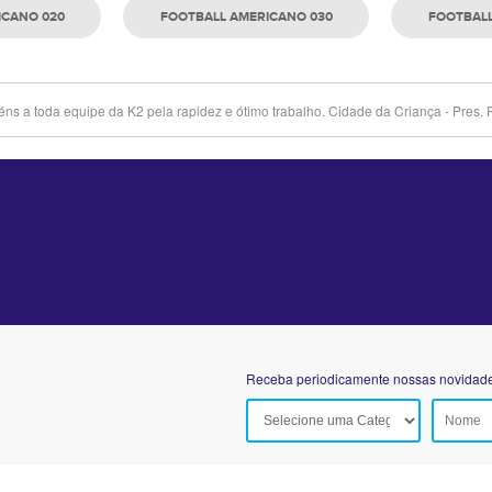
ICANO 020
FOOTBALL AMERICANO 030
FOOTBALL
ns a toda equipe da K2 pela rapidez e ótimo trabalho. Cidade da Criança - Pres. 
Receba periodicamente nossas novidades