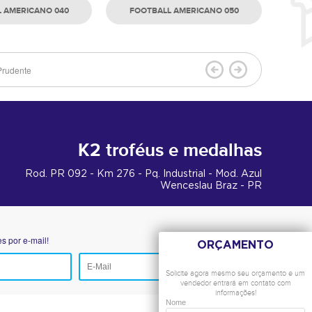
 AMERICANO 040
FOOTBALL AMERICANO 050
Prudente
K2 troféus e medalhas
Rod. PR 092 - Km 276 - Pq. Industrial - Mod. Azul
Wenceslau Braz - PR
 por e-mail!
ORÇAMENTO
ENVIAR
Solicite agora mesmo seu orçamento e um
vendedor entrará em contato com
informações!
Nome