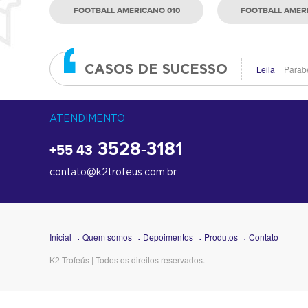
FOOTBALL AMERICANO 010
FOOTBALL AMER
CASOS DE SUCESSO
Leila
Parabé
ATENDIMENTO
3528-3181
+55 43
contato@k2trofeus.com.br
Inicial
Quem somos
Depoimentos
Produtos
Contato
K2 Trofeús | Todos os direitos reservados.