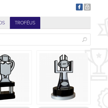
OS
TROFÉUS