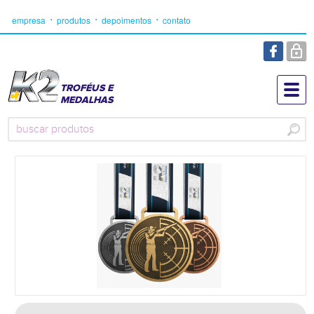
empresa
produtos
depoimentos
contato
TROFÉUS E
MEDALHAS