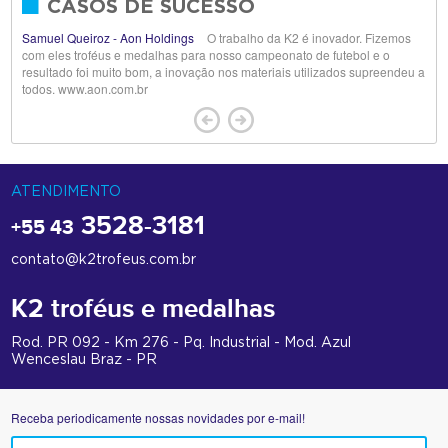
CASOS DE SUCESSO
Samuel Queiroz - Aon Holdings
O trabalho da K2 é inovador. Fizemos
com eles troféus e medalhas para nosso campeonato de futebol e o
resultado foi muito bom, a inovação nos materiais utilizados supreendeu a
todos. www.aon.com.br
ATENDIMENTO
3528-3181
+55 43
contato@k2trofeus.com.br
K2 troféus e medalhas
Rod. PR 092 - Km 276 - Pq. Industrial - Mod. Azul
Wenceslau Braz - PR
Receba periodicamente nossas novidades por e-mail!