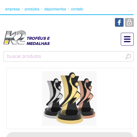
empresa
produtos
depoimentos
contato
TROFÉUS E
MEDALHAS