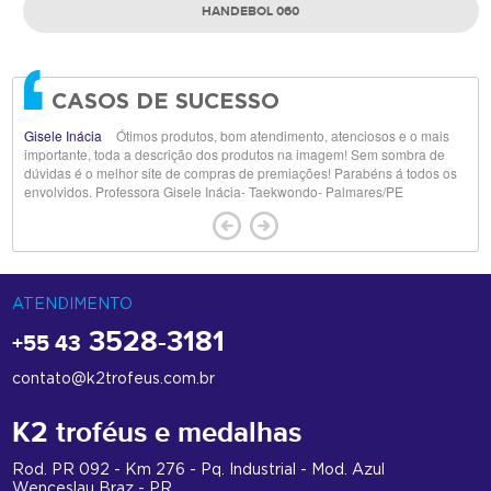
HANDEBOL 060
CASOS DE SUCESSO
Gisele Inácia
Ótimos produtos, bom atendimento, atenciosos e o mais
importante, toda a descrição dos produtos na imagem! Sem sombra de
dúvidas é o melhor site de compras de premiações! Parabéns á todos os
envolvidos. Professora Gisele Inácia- Taekwondo- Palmares/PE
ATENDIMENTO
3528-3181
+55 43
contato@k2trofeus.com.br
K2 troféus e medalhas
Rod. PR 092 - Km 276 - Pq. Industrial - Mod. Azul
Wenceslau Braz - PR